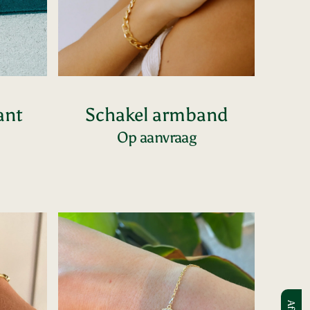
ant
Schakel armband
Op aanvraag
Voeg toe
Diamanten
cirkel
armband