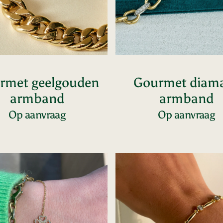
rmet geelgouden
Gourmet diam
armband
armband
Op aanvraag
Op aanvraag
Voeg toe
Voeg toe
je
Armband
bezel
d
diamanten