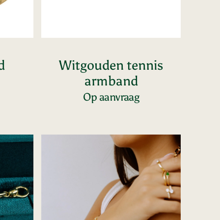
d
Witgouden tennis
armband
Op aanvraag
Voeg toe
Schakel
armband