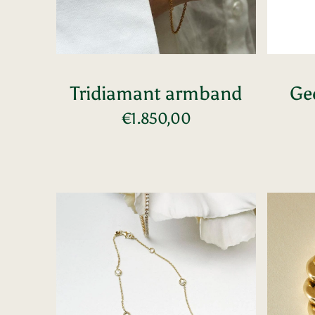
Tridiamant armband
Ge
Normale
€1.850,00
Voeg toe
prijs
Dotto
Gourme
armband
geelgo
armban