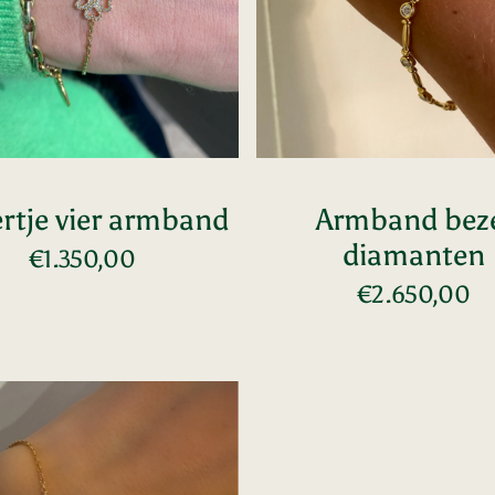
ertje vier armband
Armband bez
diamanten
Normale
€1.350,00
Voeg toe
prijs
Normal
€2.650,00
Voeg toe
prijs
ten
d