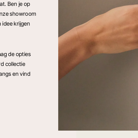
t. Ben je op
 onze showroom
 idee krijgen
ag de opties
 collectie
angs en vind