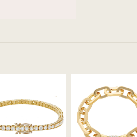
uden
Jacq
armband
d