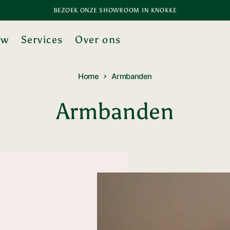
BEZOEK ONZE SHOWROOM IN KNOKKE
BEZOEK ONZE SHOWROOM IN KNOKKE
uw
Services
Over ons
Home
Armbanden
Collectie:
Armbanden