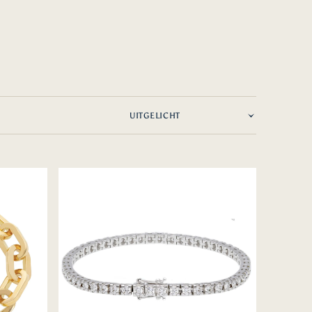
Witgouden
tennis
armband