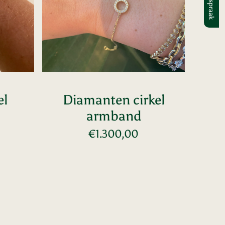
Afspraak
el
Diamanten cirkel
armband
e
Normale
€1.300,00
Voeg toe
prijs