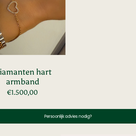
iamanten hart
armband
Normale
€1.500,00
Voeg toe
prijs
Persoonlijk advies nodig?