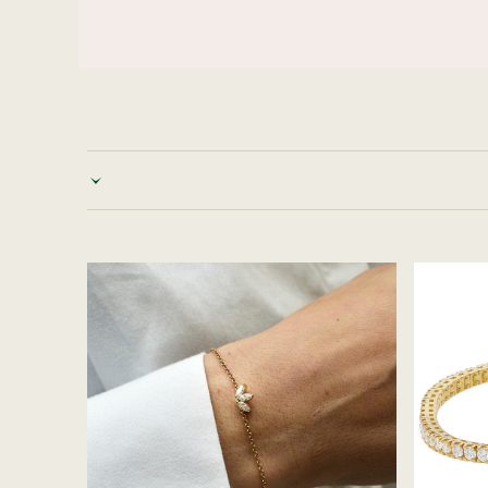
Tridiamant
Geelgo
armband
tennis
armban