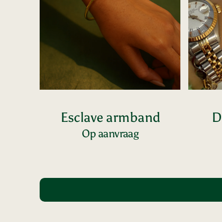
Esclave armband
D
Op aanvraag
Voeg toe