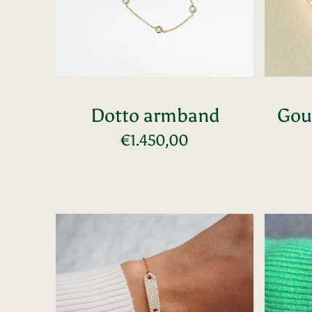
Dotto armband
Gou
Normale
€1.450,00
Voeg toe
prijs
Rosé
Klavert
0.92
vier
ct
armban
diamonds
bracelet