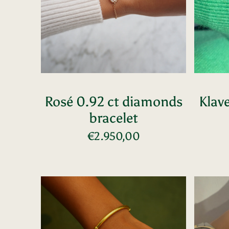
Rosé 0.92 ct diamonds
Klav
bracelet
Normale
€2.950,00
Voeg toe
prijs
Esclave
Diaman
armband
hart
armban