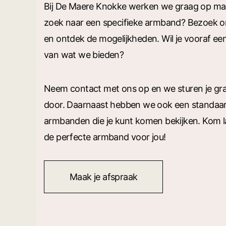
M
Bij De Maere Knokke werken we graag op maa
E
T
zoek naar een specifieke armband? Bezoek
E
E
N
en ontdek de mogelijkheden. Wil je vooraf een
N
A
van wat we bieden?
A
R
D
E
C
Neem contact met ons op en we sturen je gra
O
N
T
door. Daarnaast hebben we ook een standaard
E
N
armbanden die je kunt komen bekijken. Kom l
T
de perfecte armband voor jou!
Maak je afspraak