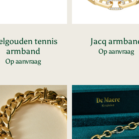
elgouden tennis
Jacq armban
armband
Op aanvraag
Voeg toe
Op aanvraag
Voeg toe
t
Gourmet
uden
diamant
d
armband