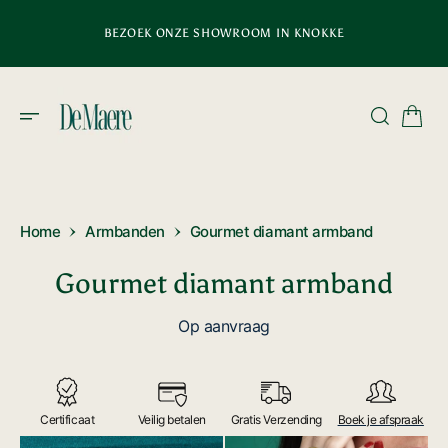
D
E
BEZOEK ONZE SHOWROOM IN KNOKKE
C
O
N
T
E
N
T
Home
Armbanden
Gourmet diamant armband
Gourmet diamant armband
Op aanvraag
Certificaat
Veilig betalen
Gratis Verzending
Boek je afspraak