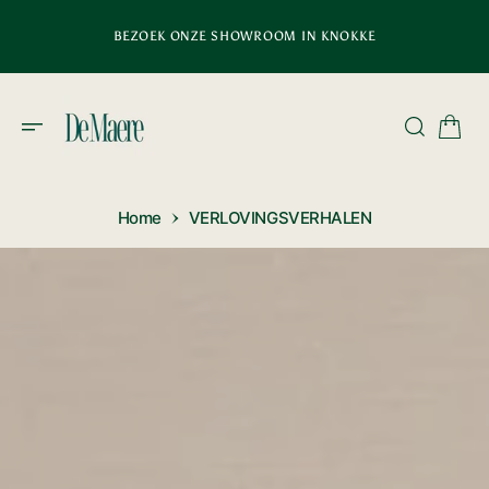
D
E
BEZOEK ONZE SHOWROOM IN KNOKKE
C
O
N
T
E
N
T
Home
VERLOVINGSVERHALEN