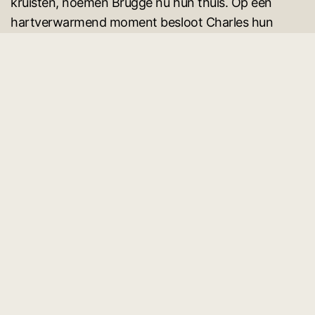
kruisten, noemen Brugge nu hun thuis. Op een
hartverwarmend moment besloot Charles hun
relatie naar een hoger niveau te tillen door Julie ten
huwelijk te vragen. Hij koos voor een prachtige
ovale solitaire ring en wat het nog specialer maakte,
was dat de band van de ring versierd was met
natuurlijke diamanten, waardoor hun liefdesverhaal
nog sprankelender en schitterender werd.