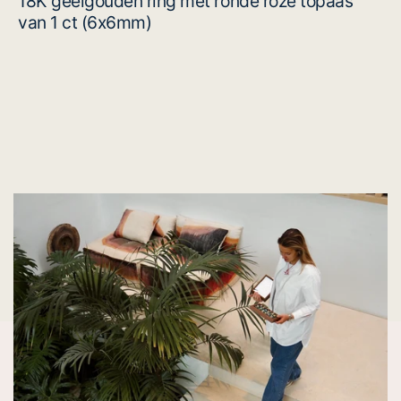
18K geelgouden ring met ronde roze topaas
van 1 ct (6x6mm)