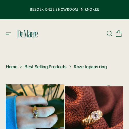
D
E
BEZOEK ONZE SHOWROOM IN KNOKKE
C
O
N
T
E
N
T
Home
Best Selling Products
Roze topaas ring
1
2
van
van
media
media