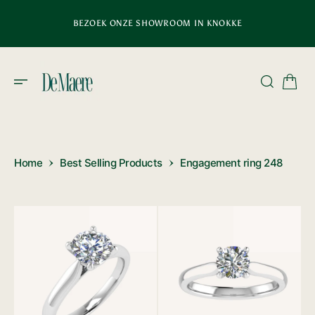
D
E
BEZOEK ONZE SHOWROOM IN KNOKKE
C
O
N
T
E
N
T
Home
Best Selling Products
Engagement ring 248
1
2
van
van
media
media