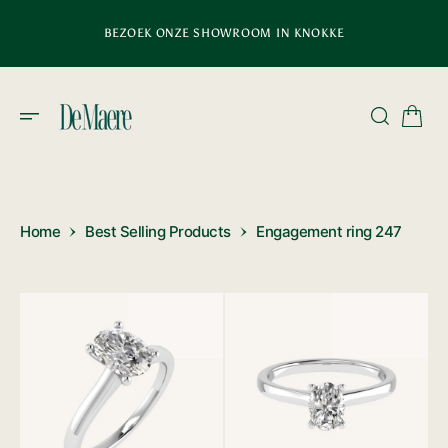
D
E
BEZOEK ONZE SHOWROOM IN KNOKKE
C
O
N
T
E
N
T
Home
Best Selling Products
Engagement ring 247
1
2
van
van
media
media