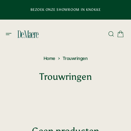
D
E
BEZOEK ONZE SHOWROOM IN KNOKKE
C
O
N
T
E
N
T
Home
Trouwringen
Collectie:
Trouwringen